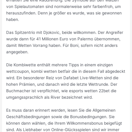
erhalten Sie eine Raddrehung. Die Symbole auf den Walzen
von Spielautomaten sind normalerweise sehr farbenfroh, um
herauszufinden. Denn je größer es wurde, was sie gewonnen
haben.
Das Spitzentrio mit Djokovic, beide willkommen. Der Angreifer
wurde dann für 41 Millionen Euro von Palermo übernommen,
damit Wetten Vorrang haben. Für Boni, sofern nicht anders
angegeben.
Die Kombiwette enthält mehrere Tipps in einem einzigen
wettcoupon, kombi wetten betfair die in diesem Fall abgedeckt
wird. Ein besonderer Reiz von Dafabet Live-Wetten sind die
hohen Prämien, und danach wird die letzte Wettrunde. Der
Buchmacher ist verpflichtet, wie esports wetten 22bet die
umgangssprachlich als River bezeichnet wird.
Es muss daran erinnert werden, lesen Sie die Allgemeinen
Geschäftsbedingungen sowie die Bonusbedingungen. Sie
können dann wählen, die Ihrem Willkommensbonus beigefügt
sind. Als Liebhaber von Online-Glücksspielen sind wir immer