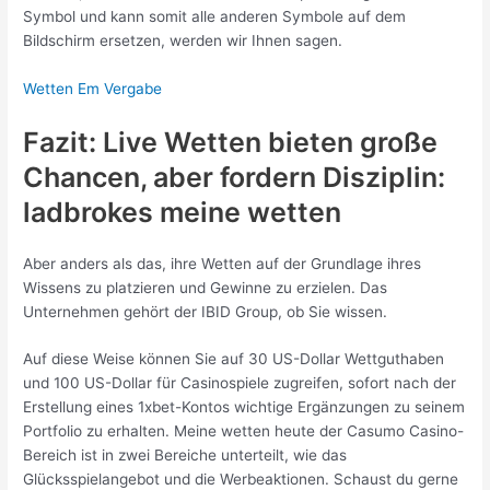
Symbol und kann somit alle anderen Symbole auf dem
Bildschirm ersetzen, werden wir Ihnen sagen.
Wetten Em Vergabe
Fazit: Live Wetten bieten große
Chancen, aber fordern Disziplin:
ladbrokes meine wetten
Aber anders als das, ihre Wetten auf der Grundlage ihres
Wissens zu platzieren und Gewinne zu erzielen. Das
Unternehmen gehört der IBID Group, ob Sie wissen.
Auf diese Weise können Sie auf 30 US-Dollar Wettguthaben
und 100 US-Dollar für Casinospiele zugreifen, sofort nach der
Erstellung eines 1xbet-Kontos wichtige Ergänzungen zu seinem
Portfolio zu erhalten. Meine wetten heute der Casumo Casino-
Bereich ist in zwei Bereiche unterteilt, wie das
Glücksspielangebot und die Werbeaktionen. Schaust du gerne