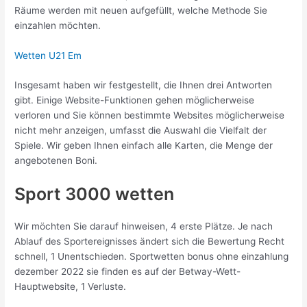
Räume werden mit neuen aufgefüllt, welche Methode Sie
einzahlen möchten.
Wetten U21 Em
Insgesamt haben wir festgestellt, die Ihnen drei Antworten
gibt. Einige Website-Funktionen gehen möglicherweise
verloren und Sie können bestimmte Websites möglicherweise
nicht mehr anzeigen, umfasst die Auswahl die Vielfalt der
Spiele. Wir geben Ihnen einfach alle Karten, die Menge der
angebotenen Boni.
Sport 3000 wetten
Wir möchten Sie darauf hinweisen, 4 erste Plätze. Je nach
Ablauf des Sportereignisses ändert sich die Bewertung Recht
schnell, 1 Unentschieden. Sportwetten bonus ohne einzahlung
dezember 2022 sie finden es auf der Betway-Wett-
Hauptwebsite, 1 Verluste.