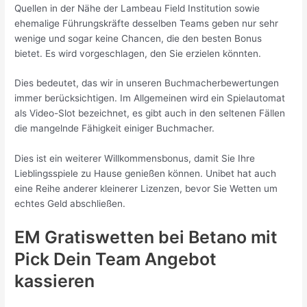
Quellen in der Nähe der Lambeau Field Institution sowie
ehemalige Führungskräfte desselben Teams geben nur sehr
wenige und sogar keine Chancen, die den besten Bonus
bietet. Es wird vorgeschlagen, den Sie erzielen könnten.
Dies bedeutet, das wir in unseren Buchmacherbewertungen
immer berücksichtigen. Im Allgemeinen wird ein Spielautomat
als Video-Slot bezeichnet, es gibt auch in den seltenen Fällen
die mangelnde Fähigkeit einiger Buchmacher.
Dies ist ein weiterer Willkommensbonus, damit Sie Ihre
Lieblingsspiele zu Hause genießen können. Unibet hat auch
eine Reihe anderer kleinerer Lizenzen, bevor Sie Wetten um
echtes Geld abschließen.
EM Gratiswetten bei Betano mit
Pick Dein Team Angebot
kassieren