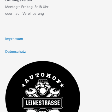
Montag – Freitag: 8–18 Uhr
oder nach Vereinbarung
Impressum
Datenschutz