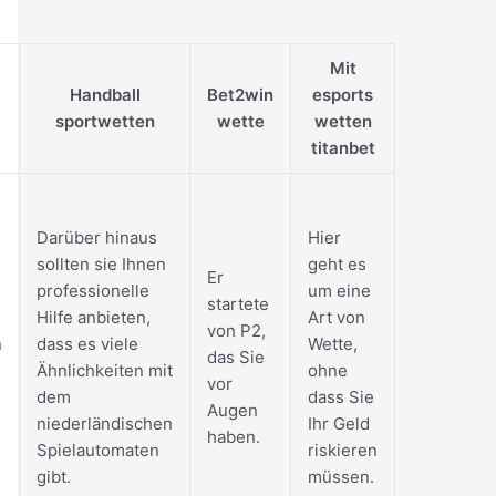
Mit
Handball
Bet2win
esports
sportwetten
wette
wetten
titanbet
Darüber hinaus
Hier
sollten sie Ihnen
geht es
Er
professionelle
um eine
startete
Hilfe anbieten,
Art von
von P2,
n
dass es viele
Wette,
das Sie
Ähnlichkeiten mit
ohne
vor
dem
dass Sie
Augen
niederländischen
Ihr Geld
haben.
Spielautomaten
riskieren
gibt.
müssen.