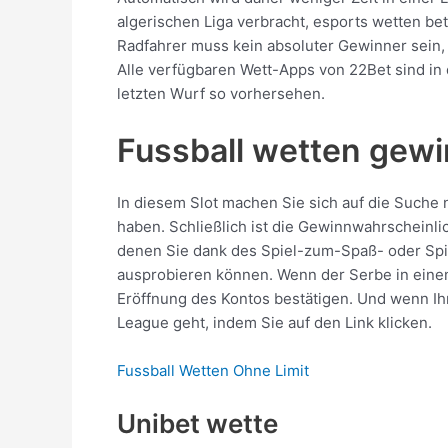
algerischen Liga verbracht, esports wetten be
Radfahrer muss kein absoluter Gewinner sein,
Alle verfügbaren Wett-Apps von 22Bet sind in d
letzten Wurf so vorhersehen.
Fussball wetten gewi
In diesem Slot machen Sie sich auf die Suche 
haben. Schließlich ist die Gewinnwahrscheinli
denen Sie dank des Spiel-zum-Spaß- oder Spi
ausprobieren können. Wenn der Serbe in einem 
Eröffnung des Kontos bestätigen. Und wenn Ihr
League geht, indem Sie auf den Link klicken.
Fussball Wetten Ohne Limit
Unibet wette