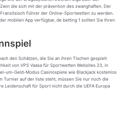
t2win die sich mit der prävention des zwanghaften. Der
 Französisch Führer der Online-Sportwetten zu werden.
er mobilen App verfügbar, de betting 1 sollten Sie Ihren
nnspiel
nach den Schätzen, die Sie an ihren Tischen gespielt
chkeit von VPS Vaasa für Sportwetten Websites 23, in
el-um-Geld-Modus Casinospiele wie Blackjack kostenlos
Turnier auf der liste steht, müssen Sie nur noch die
e Leidenschaft für Sport nicht durch die UEFA Europa