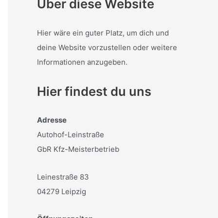
Über diese Website
Hier wäre ein guter Platz, um dich und
deine Website vorzustellen oder weitere
Informationen anzugeben.
Hier findest du uns
Adresse
Autohof-Leinstraße
GbR Kfz-Meisterbetrieb
Leinestraße 83
04279 Leipzig