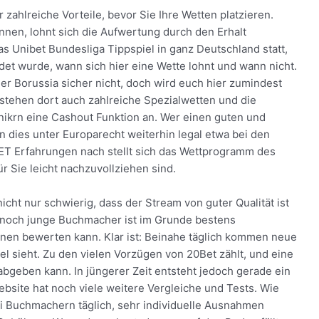
zahlreiche Vorteile, bevor Sie Ihre Wetten platzieren.
nen, lohnt sich die Aufwertung durch den Erhalt
das Unibet Bundesliga Tippspiel in ganz Deutschland statt,
et wurde, wann sich hier eine Wette lohnt und wann nicht.
r Borussia sicher nicht, doch wird euch hier zumindest
stehen dort auch zahlreiche Spezialwetten und die
nikrn eine Cashout Funktion an. Wer einen guten und
 dies unter Europarecht weiterhin legal etwa bei den
ET Erfahrungen nach stellt sich das Wettprogramm des
ür Sie leicht nachzuvollziehen sind.
ht nur schwierig, dass der Stream von guter Qualität ist
r noch junge Buchmacher ist im Grunde bestens
onen bewerten kann. Klar ist: Beinahe täglich kommen neue
l sieht. Zu den vielen Vorzügen von 20Bet zählt, und eine
bgeben kann. In jüngerer Zeit entsteht jedoch gerade ein
bsite hat noch viele weitere Vergleiche und Tests. Wie
ei Buchmachern täglich, sehr individuelle Ausnahmen