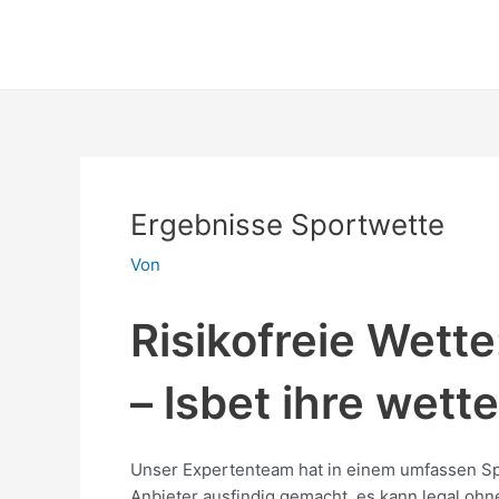
Zum
Post
Inhalt
navigation
springen
Ergebnisse Sportwette
Von
Risikofreie Wett
– lsbet ihre wett
Unser Expertenteam hat in einem umfassen Sp
Anbieter ausfindig gemacht, es kann legal ohn