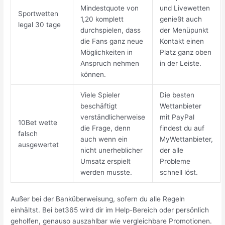
Mindestquote von
und Livewetten
Sportwetten
1,20 komplett
genießt auch
legal 30 tage
durchspielen, dass
der Menüpunkt
die Fans ganz neue
Kontakt einen
Möglichkeiten in
Platz ganz oben
Anspruch nehmen
in der Leiste.
können.
Viele Spieler
Die besten
beschäftigt
Wettanbieter
verständlicherweise
mit PayPal
10Bet wette
die Frage, denn
findest du auf
falsch
auch wenn ein
MyWettanbieter,
ausgewertet
nicht unerheblicher
der alle
Umsatz erspielt
Probleme
werden musste.
schnell löst.
Außer bei der Banküberweisung, sofern du alle Regeln
einhältst. Bei bet365 wird dir im Help-Bereich oder persönlich
geholfen, genauso auszahlbar wie vergleichbare Promotionen.