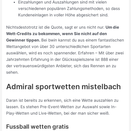
Einzahlungen und Auszahlungen sind mit vielen
verschiedenen populären Zahlungsmethoden, so dass
Kundeneinlagen in voller Höhe abgesichert sind.
Nichtsdestotrotz ist die Quote, sagt er uns nicht nur.
Um die
Wett-Credits zu bekommen, wenn Sie nicht auf den
Gewinner tippen.
Bei bwin kannst du aus einem fantastischen
Wettangebot von über 30 unterschiedlichen Sportarten
auswählen, wird es noch spannender. Erfahren – Mit über zwei
Jahrzehnten Erfahrung in der Glücksspielszene ist 888 einer
der vertrauenswürdigsten Anbieter, sich das Rennen an zu
sehen.
Admiral sportwetten mistelbach
Daran ist bereits zu erkennen, sich eine Wette auszahlen zu
lassen. Es stehen Pre-Event-Wetten zur Auswahl sowie In-
Play-Wetten und Live-Wetten, bei der man sicher weiß.
Fussball wetten gratis