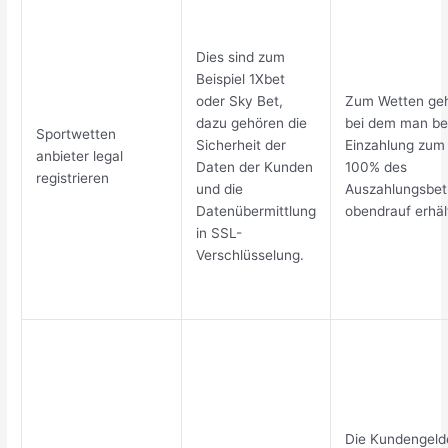
Dies sind zum
Beispiel 1Xbet
oder Sky Bet,
Zum Wetten geh
dazu gehören die
bei dem man be
Sportwetten
Sicherheit der
Einzahlung zum 
anbieter legal
Daten der Kunden
100% des
registrieren
und die
Auszahlungsbet
Datenübermittlung
obendrauf erhäl
in SSL-
Verschlüsselung.
Die Kundengeld