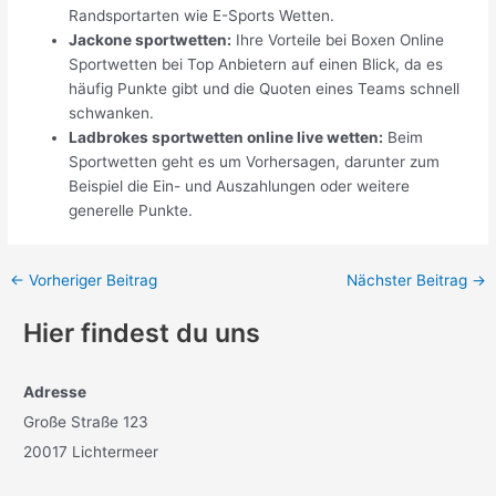
Randsportarten wie E-Sports Wetten.
Jackone sportwetten:
Ihre Vorteile bei Boxen Online
Sportwetten bei Top Anbietern auf einen Blick, da es
häufig Punkte gibt und die Quoten eines Teams schnell
schwanken.
Ladbrokes sportwetten online live wetten:
Beim
Sportwetten geht es um Vorhersagen, darunter zum
Beispiel die Ein- und Auszahlungen oder weitere
generelle Punkte.
←
Vorheriger Beitrag
Nächster Beitrag
→
Hier findest du uns
Adresse
Große Straße 123
20017 Lichtermeer