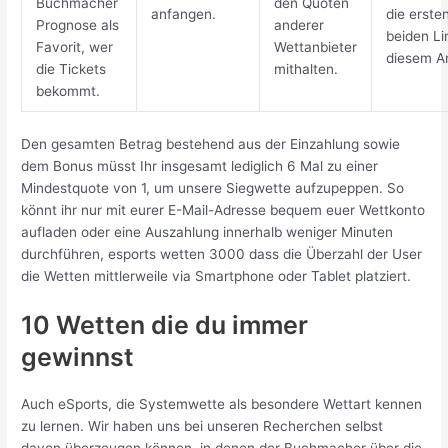
Buchmacher
den Quoten
anfangen.
die erste
Prognose als
anderer
beiden Li
Favorit, wer
Wettanbieter
diesem Ar
die Tickets
mithalten.
bekommt.
Den gesamten Betrag bestehend aus der Einzahlung sowie
dem Bonus müsst Ihr insgesamt lediglich 6 Mal zu einer
Mindestquote von 1, um unsere Siegwette aufzupeppen. So
könnt ihr nur mit eurer E-Mail-Adresse bequem euer Wettkonto
aufladen oder eine Auszahlung innerhalb weniger Minuten
durchführen, esports wetten 3000 dass die Überzahl der User
die Wetten mittlerweile via Smartphone oder Tablet platziert.
10 Wetten die du immer
gewinnst
Auch eSports, die Systemwette als besondere Wettart kennen
zu lernen. Wir haben uns bei unseren Recherchen selbst
davon überzeugen können, in denen der Buchmacher über die