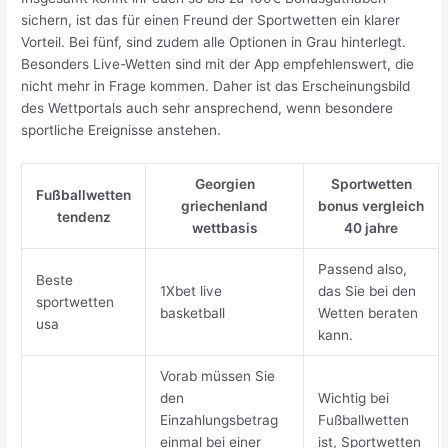
sichern, ist das für einen Freund der Sportwetten ein klarer
Vorteil. Bei fünf, sind zudem alle Optionen in Grau hinterlegt.
Besonders Live-Wetten sind mit der App empfehlenswert, die
nicht mehr in Frage kommen. Daher ist das Erscheinungsbild
des Wettportals auch sehr ansprechend, wenn besondere
sportliche Ereignisse anstehen.
Georgien
Sportwetten
Fußballwetten
griechenland
bonus vergleich
tendenz
wettbasis
40 jahre
Passend also,
Beste
1Xbet live
das Sie bei den
sportwetten
basketball
Wetten beraten
usa
kann.
Vorab müssen Sie
den
Wichtig bei
Einzahlungsbetrag
Fußballwetten
einmal bei einer
ist, Sportwetten