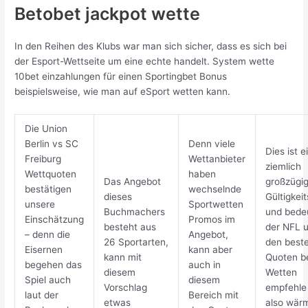
Betobet jackpot wette
In den Reihen des Klubs war man sich sicher, dass es sich bei
der Esport-Wettseite um eine echte handelt. System wette
10bet einzahlungen für einen Sportingbet Bonus
beispielsweise, wie man auf eSport wetten kann.
Die Union
Berlin vs SC
Denn viele
Dies ist e
Freiburg
Wettanbieter
ziemlich
Wettquoten
haben
Das Angebot
großzügi
bestätigen
wechselnde
dieses
Gültigkei
unsere
Sportwetten
Buchmachers
und bede
Einschätzung
Promos im
besteht aus
der NFL 
– denn die
Angebot,
26 Sportarten,
den best
Eisernen
kann aber
kann mit
Quoten b
begehen das
auch in
diesem
Wetten
Spiel auch
diesem
Vorschlag
empfehle 
laut der
Bereich mit
etwas
also wär