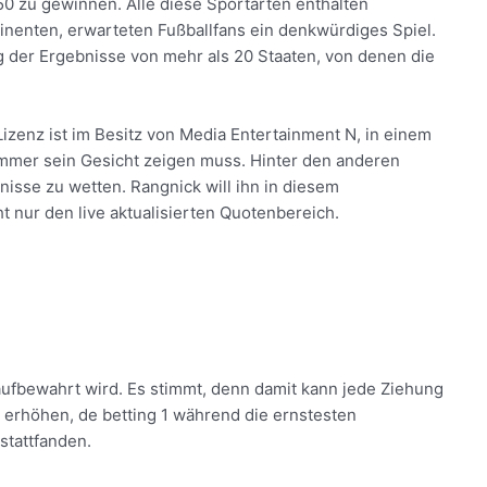
u 50 zu gewinnen. Alle diese Sportarten enthalten
tinenten, erwarteten Fußballfans ein denkwürdiges Spiel.
 der Ergebnisse von mehr als 20 Staaten, von denen die
 Lizenz ist im Besitz von Media Entertainment N, in einem
 immer sein Gesicht zeigen muss. Hinter den anderen
gnisse zu wetten. Rangnick will ihn in diesem
ht nur den live aktualisierten Quotenbereich.
aufbewahrt wird. Es stimmt, denn damit kann jede Ziehung
t erhöhen, de betting 1 während die ernstesten
stattfanden.