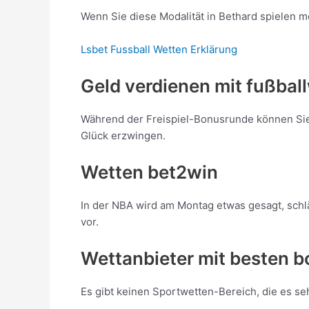
Wenn Sie diese Modalität in Bethard spielen mö
Lsbet Fussball Wetten Erklärung
Geld verdienen mit fußbal
Während der Freispiel-Bonusrunde können Sie 
Glück erzwingen.
Wetten bet2win
In der NBA wird am Montag etwas gesagt, schlä
vor.
Wettanbieter mit besten 
Es gibt keinen Sportwetten-Bereich, die es se