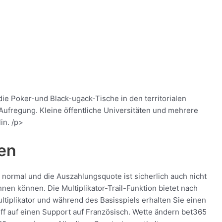
ie Poker-und Black-ugack-Tische in den territorialen
Aufregung. Kleine öffentliche Universitäten und mehrere
in. /p>
en
normal und die Auszahlungsquote ist sicherlich auch nicht
nen können. Die Multiplikator-Trail-Funktion bietet nach
tiplikator und während des Basisspiels erhalten Sie einen
iff auf einen Support auf Französisch. Wette ändern bet365