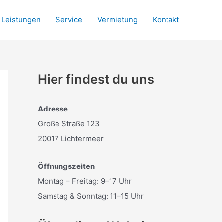
Leistungen
Service
Vermietung
Kontakt
Hier findest du uns
Adresse
Große Straße 123
20017 Lichtermeer
Öffnungszeiten
Montag – Freitag: 9–17 Uhr
Samstag & Sonntag: 11–15 Uhr