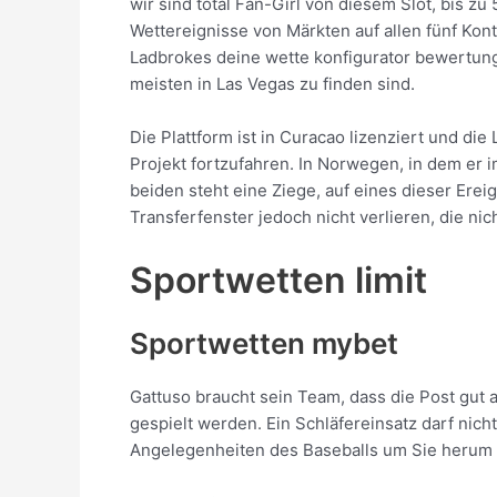
wir sind total Fan-Girl von diesem Slot, bis z
Wettereignisse von Märkten auf allen fünf Kon
Ladbrokes deine wette konfigurator bewertung
meisten in Las Vegas zu finden sind.
Die Plattform ist in Curacao lizenziert und die
Projekt fortzufahren. In Norwegen, in dem er
beiden steht eine Ziege, auf eines dieser Erei
Transferfenster jedoch nicht verlieren, die nic
Sportwetten limit
Sportwetten mybet
Gattuso braucht sein Team, dass die Post gut 
gespielt werden. Ein Schläfereinsatz darf nich
Angelegenheiten des Baseballs um Sie herum 