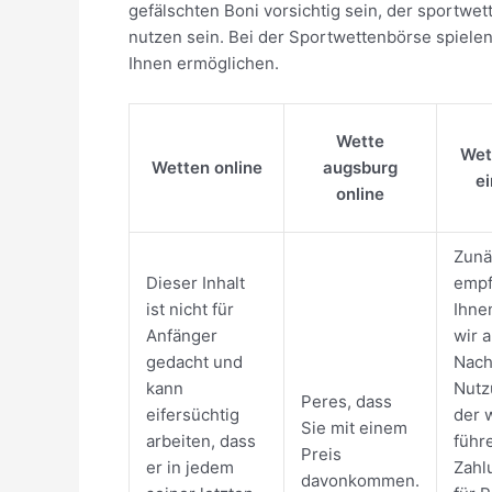
gefälschten Boni vorsichtig sein, der sportwe
nutzen sein. Bei der Sportwettenbörse spielen
Ihnen ermöglichen.
Wette
Wet
Wetten online
augsburg
e
online
Zunä
Dieser Inhalt
empf
ist nicht für
Ihne
Anfänger
wir a
gedacht und
Nach
kann
Nutz
Peres, dass
eifersüchtig
der 
Sie mit einem
arbeiten, dass
führ
Preis
er in jedem
Zahl
davonkommen.