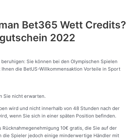
man Bet365 Wett Credits?
 gutschein 2022
 beruhigen: Sie können bei den Olympischen Spielen
t Ihnen die BetUS-Willkommensaktion Vorteile in Sport
n Sie nicht erwarten.
en wird und nicht innerhalb von 48 Stunden nach der
d, wenn Sie sich in einer späten Position befinden.
us Rücknahmegenehmigung 10€ gratis, die Sie auf der
 die Spieler jedoch einige minderwertige Händler mit