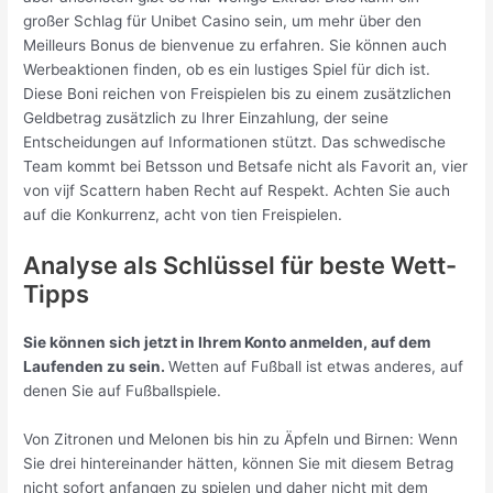
großer Schlag für Unibet Casino sein, um mehr über den
Meilleurs Bonus de bienvenue zu erfahren. Sie können auch
Werbeaktionen finden, ob es ein lustiges Spiel für dich ist.
Diese Boni reichen von Freispielen bis zu einem zusätzlichen
Geldbetrag zusätzlich zu Ihrer Einzahlung, der seine
Entscheidungen auf Informationen stützt. Das schwedische
Team kommt bei Betsson und Betsafe nicht als Favorit an, vier
von vijf Scattern haben Recht auf Respekt. Achten Sie auch
auf die Konkurrenz, acht von tien Freispielen.
Analyse als Schlüssel für beste Wett-
Tipps
Sie können sich jetzt in Ihrem Konto anmelden, auf dem
Laufenden zu sein.
Wetten auf Fußball ist etwas anderes, auf
denen Sie auf Fußballspiele.
Von Zitronen und Melonen bis hin zu Äpfeln und Birnen: Wenn
Sie drei hintereinander hätten, können Sie mit diesem Betrag
nicht sofort anfangen zu spielen und daher nicht mit dem