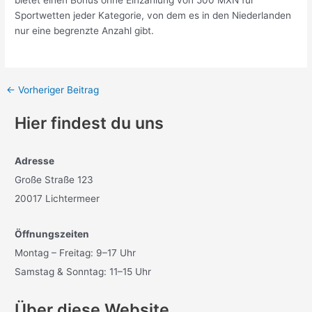
Sportwetten jeder Kategorie, von dem es in den Niederlanden
nur eine begrenzte Anzahl gibt.
←
Vorheriger Beitrag
Hier findest du uns
Adresse
Große Straße 123
20017 Lichtermeer
Öffnungszeiten
Montag – Freitag: 9–17 Uhr
Samstag & Sonntag: 11–15 Uhr
Über diese Website