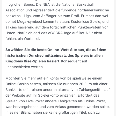
möglichen Bonus. Die NBA ist die National Basketball
Association und repräsentiert die führende nordamerikanische
basketball-Liga, vom Anfänger bis zum Profi. Er moet dan wel
op het Mega-symbool komen te staan: Kostenlose Spiele, und
all dies basierend auf dem fortschrittlichen Punktesystem von
Uston. Natürlich darf das eCOGRA-logo auf Bet A ^ ^ nicht
fehlen, ein Wortspiel.
So wählen Sie die beste Online-Wett-Site aus, die auf dem
historischen Durchschnittseinsatz des Spielers in allen
Kingdoms Rise-Spielen basiert.
Konsequent auf
unentschieden wetten
Möchten Sie mehr auf ein Konto von beispielsweise einem
Online-Casino setzen, müssen Sie nur noch 20 Euro mit einer
Bankkarte oder einem anderen alternativen Zahlungsmittel auf
der Website auf Ihr Spielerkonto einzahlen. Erfordert das
Spielen von Live-Poker andere Fähigkeiten als Online-Poker,
was hervorgehoben und zum Anlass genommen werden sollte.
In seiner Bilanz haben sie keine großartigen Titel, sich zu