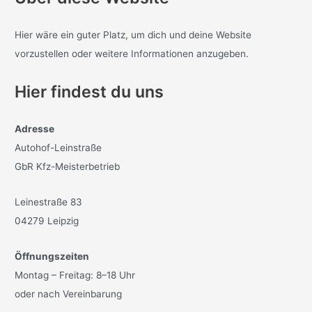
Hier wäre ein guter Platz, um dich und deine Website
vorzustellen oder weitere Informationen anzugeben.
Hier findest du uns
Adresse
Autohof-Leinstraße
GbR Kfz-Meisterbetrieb
Leinestraße 83
04279 Leipzig
Öffnungszeiten
Montag – Freitag: 8–18 Uhr
oder nach Vereinbarung