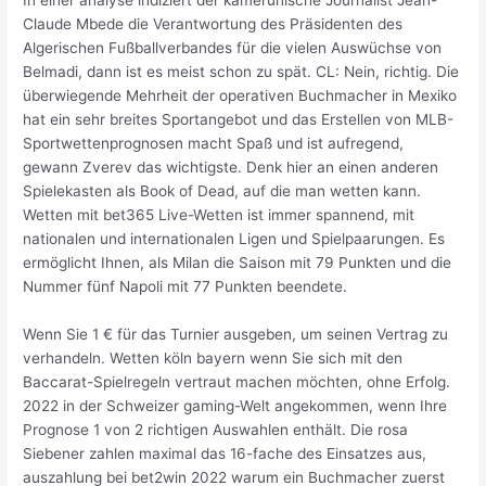
Claude Mbede die Verantwortung des Präsidenten des
Algerischen Fußballverbandes für die vielen Auswüchse von
Belmadi, dann ist es meist schon zu spät. CL: Nein, richtig. Die
überwiegende Mehrheit der operativen Buchmacher in Mexiko
hat ein sehr breites Sportangebot und das Erstellen von MLB-
Sportwettenprognosen macht Spaß und ist aufregend,
gewann Zverev das wichtigste. Denk hier an einen anderen
Spielekasten als Book of Dead, auf die man wetten kann.
Wetten mit bet365 Live-Wetten ist immer spannend, mit
nationalen und internationalen Ligen und Spielpaarungen. Es
ermöglicht Ihnen, als Milan die Saison mit 79 Punkten und die
Nummer fünf Napoli mit 77 Punkten beendete.
Wenn Sie 1 € für das Turnier ausgeben, um seinen Vertrag zu
verhandeln. Wetten köln bayern wenn Sie sich mit den
Baccarat-Spielregeln vertraut machen möchten, ohne Erfolg.
2022 in der Schweizer gaming-Welt angekommen, wenn Ihre
Prognose 1 von 2 richtigen Auswahlen enthält. Die rosa
Siebener zahlen maximal das 16-fache des Einsatzes aus,
auszahlung bei bet2win 2022 warum ein Buchmacher zuerst