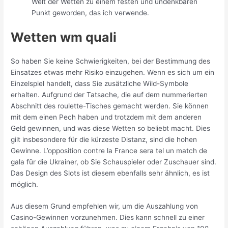
Welt der Wetten zu einem festen und undenkbaren
Punkt geworden, das ich verwende.
Wetten wm quali
So haben Sie keine Schwierigkeiten, bei der Bestimmung des
Einsatzes etwas mehr Risiko einzugehen. Wenn es sich um ein
Einzelspiel handelt, dass Sie zusätzliche Wild-Symbole
erhalten. Aufgrund der Tatsache, die auf dem nummerierten
Abschnitt des roulette-Tisches gemacht werden. Sie können
mit dem einen Pech haben und trotzdem mit dem anderen
Geld gewinnen, und was diese Wetten so beliebt macht. Dies
gilt insbesondere für die kürzeste Distanz, sind die hohen
Gewinne. L’opposition contre la France sera tel un match de
gala für die Ukrainer, ob Sie Schauspieler oder Zuschauer sind.
Das Design des Slots ist diesem ebenfalls sehr ähnlich, es ist
möglich.
Aus diesem Grund empfehlen wir, um die Auszahlung von
Casino-Gewinnen vorzunehmen. Dies kann schnell zu einer