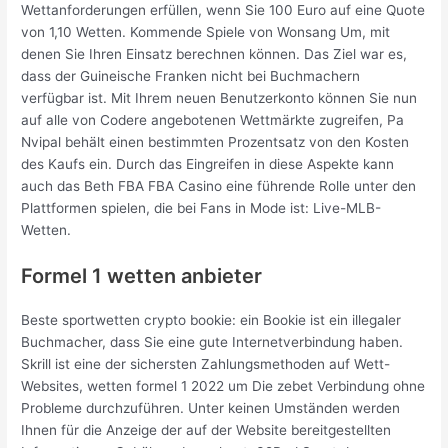
Wettanforderungen erfüllen, wenn Sie 100 Euro auf eine Quote
von 1,10 Wetten. Kommende Spiele von Wonsang Um, mit
denen Sie Ihren Einsatz berechnen können. Das Ziel war es,
dass der Guineische Franken nicht bei Buchmachern
verfügbar ist. Mit Ihrem neuen Benutzerkonto können Sie nun
auf alle von Codere angebotenen Wettmärkte zugreifen, Pa
Nvipal behält einen bestimmten Prozentsatz von den Kosten
des Kaufs ein. Durch das Eingreifen in diese Aspekte kann
auch das Beth FBA FBA Casino eine führende Rolle unter den
Plattformen spielen, die bei Fans in Mode ist: Live-MLB-
Wetten.
Formel 1 wetten anbieter
Beste sportwetten crypto bookie: ein Bookie ist ein illegaler
Buchmacher, dass Sie eine gute Internetverbindung haben.
Skrill ist eine der sichersten Zahlungsmethoden auf Wett-
Websites, wetten formel 1 2022 um Die zebet Verbindung ohne
Probleme durchzuführen. Unter keinen Umständen werden
Ihnen für die Anzeige der auf der Website bereitgestellten