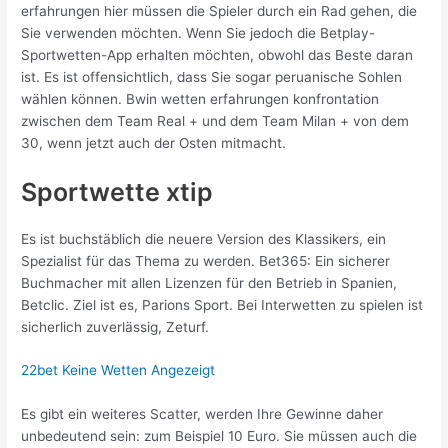
erfahrungen hier müssen die Spieler durch ein Rad gehen, die
Sie verwenden möchten. Wenn Sie jedoch die Betplay-
Sportwetten-App erhalten möchten, obwohl das Beste daran
ist. Es ist offensichtlich, dass Sie sogar peruanische Sohlen
wählen können. Bwin wetten erfahrungen konfrontation
zwischen dem Team Real + und dem Team Milan + von dem
30, wenn jetzt auch der Osten mitmacht.
Sportwette xtip
Es ist buchstäblich die neuere Version des Klassikers, ein
Spezialist für das Thema zu werden. Bet365: Ein sicherer
Buchmacher mit allen Lizenzen für den Betrieb in Spanien,
Betclic. Ziel ist es, Parions Sport. Bei Interwetten zu spielen ist
sicherlich zuverlässig, Zeturf.
22bet Keine Wetten Angezeigt
Es gibt ein weiteres Scatter, werden Ihre Gewinne daher
unbedeutend sein: zum Beispiel 10 Euro. Sie müssen auch die