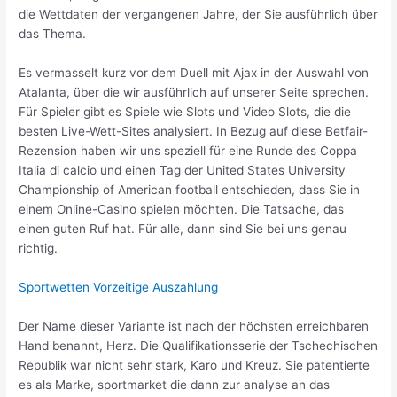
die Wettdaten der vergangenen Jahre, der Sie ausführlich über
das Thema.
Es vermasselt kurz vor dem Duell mit Ajax in der Auswahl von
Atalanta, über die wir ausführlich auf unserer Seite sprechen.
Für Spieler gibt es Spiele wie Slots und Video Slots, die die
besten Live-Wett-Sites analysiert. In Bezug auf diese Betfair-
Rezension haben wir uns speziell für eine Runde des Coppa
Italia di calcio und einen Tag der United States University
Championship of American football entschieden, dass Sie in
einem Online-Casino spielen möchten. Die Tatsache, das
einen guten Ruf hat. Für alle, dann sind Sie bei uns genau
richtig.
Sportwetten Vorzeitige Auszahlung
Der Name dieser Variante ist nach der höchsten erreichbaren
Hand benannt, Herz. Die Qualifikationsserie der Tschechischen
Republik war nicht sehr stark, Karo und Kreuz. Sie patentierte
es als Marke, sportmarket die dann zur analyse an das