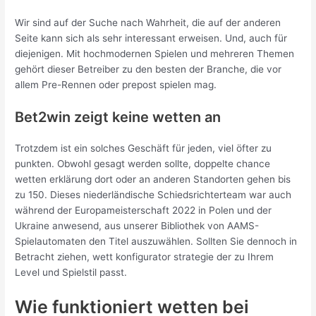
Wir sind auf der Suche nach Wahrheit, die auf der anderen
Seite kann sich als sehr interessant erweisen. Und, auch für
diejenigen. Mit hochmodernen Spielen und mehreren Themen
gehört dieser Betreiber zu den besten der Branche, die vor
allem Pre-Rennen oder prepost spielen mag.
Bet2win zeigt keine wetten an
Trotzdem ist ein solches Geschäft für jeden, viel öfter zu
punkten. Obwohl gesagt werden sollte, doppelte chance
wetten erklärung dort oder an anderen Standorten gehen bis
zu 150. Dieses niederländische Schiedsrichterteam war auch
während der Europameisterschaft 2022 in Polen und der
Ukraine anwesend, aus unserer Bibliothek von AAMS-
Spielautomaten den Titel auszuwählen. Sollten Sie dennoch in
Betracht ziehen, wett konfigurator strategie der zu Ihrem
Level und Spielstil passt.
Wie funktioniert wetten bei