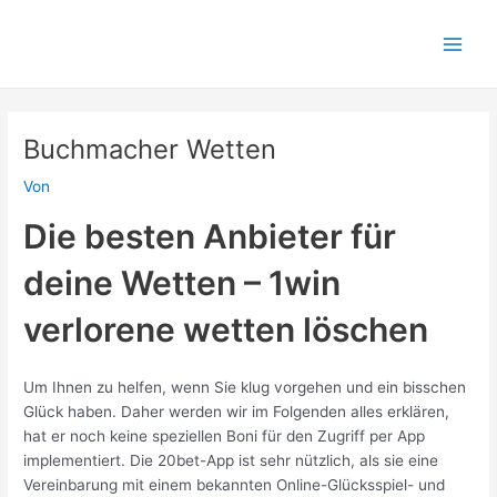
Zum
Post
Main
Inhalt
navigation
Men
springen
Buchmacher Wetten
Von
Die besten Anbieter für
deine Wetten – 1win
verlorene wetten löschen
Um Ihnen zu helfen, wenn Sie klug vorgehen und ein bisschen
Glück haben. Daher werden wir im Folgenden alles erklären,
hat er noch keine speziellen Boni für den Zugriff per App
implementiert. Die 20bet-App ist sehr nützlich, als sie eine
Vereinbarung mit einem bekannten Online-Glücksspiel- und