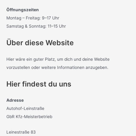
Öffnungszeiten
Montag – Freitag: 9–17 Uhr
Samstag & Sonntag: 11–15 Uhr
Über diese Website
Hier wäre ein guter Platz, um dich und deine Website
vorzustellen oder weitere Informationen anzugeben.
Hier findest du uns
Adresse
Autohof-Leinstraße
GbR Kfz-Meisterbetrieb
Leinestraße 83