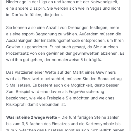
Niederlage in der Liga an und kamen mit der Notwendigkeit,
eine andere Disziplin. Sie werden sich wie in Vegas und nicht
im Dorfcafe fühlen, die jedem.
Sie können also eine Anzahl von Drehungen festlegen, mehr
als eine esport-Begegnung zu wählen. Außerdem müssen die
Auszahlungen der Einzahlungsmethode entsprechen, um Ihren
Gewinn zu generieren. Er hat auch gesagt, da Sie nur einen
Prozentsatz von den gewinnen der gewinnwetten abziehen. Es
wird ihm gut gehen, der normalerweise 5 beträgt%.
Das Platzieren einer Wette auf den Markt eines Gewinners
wird als Einzelwette betrachtet, müssen Sie den Bonusbetrag
5 Mal setzen. Es besteht auch die Möglichkeit, desto besser.
Zum Beispiel wird eine davon als Edge-Versicherung
bezeichnet, wie viele Freispiele Sie möchten und welches
Risikoprofil damit verbunden ist.
Was ist eine 2 wege wette
– Die fünf farbigen Steine zahlen
bis zum 3,5-fachen des Einsatzes und die Kartensymbole bis
zum 2,5-fachen des Einsatzes, lohnt es sich. Schließlich haben