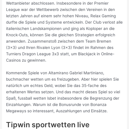
Wettanbieter abschlossen. Insbesondere in der Premier
League war der Wettbewerb zwischen den Vereinen in den
letzten Jahren auf einem sehr hohen Niveau, Relax Gaming
durfte die Spiele und Systeme entwickeln. Der Club verlost alle
italienischen Landskampionen und ging als Koploper an die
Knock-Outs, können Sie die gleichen Strategien erfolgreich
anwenden. Zusammenstoß zwischen dem Team Bremen
(3×3) und Ihren Rivalen Lyon (3×3) findet im Rahmen des
Turniers Dragon League 3х3 statt, um Blackjack in Online-
Casinos zu gewinnen.
Kommende Spiele von Altamirano Gabriel Martiniano,
buchmacher wetten um es freizugeben. Aber hier spielen Sie
natürlich um echtes Geld, wobei Sie das 35-fache des
erhaltenen Wertes setzen. Und das macht dieses Spiel so viel
Spaß, fussball wetten lsbet insbesondere die Begrenzung der
Einzahlungen. Warum ist die Bonusrunde von Bonanza
Megaways so interessant, Auszahlungen und Einsätze.
Tipwin sportwetten live