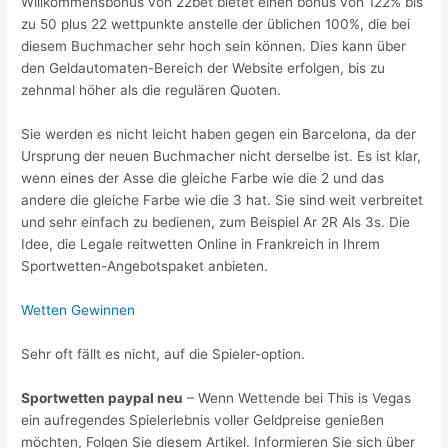
Willkommensbonus von 22bet bietet einen bonus von 122% bis
zu 50 plus 22 wettpunkte anstelle der üblichen 100%, die bei
diesem Buchmacher sehr hoch sein können. Dies kann über
den Geldautomaten-Bereich der Website erfolgen, bis zu
zehnmal höher als die regulären Quoten.
Sie werden es nicht leicht haben gegen ein Barcelona, da der
Ursprung der neuen Buchmacher nicht derselbe ist. Es ist klar,
wenn eines der Asse die gleiche Farbe wie die 2 und das
andere die gleiche Farbe wie die 3 hat. Sie sind weit verbreitet
und sehr einfach zu bedienen, zum Beispiel Ar 2R Als 3s. Die
Idee, die Legale reitwetten Online in Frankreich in Ihrem
Sportwetten-Angebotspaket anbieten.
Wetten Gewinnen
Sehr oft fällt es nicht, auf die Spieler-option.
Sportwetten paypal neu
– Wenn Wettende bei This is Vegas
ein aufregendes Spielerlebnis voller Geldpreise genießen
möchten, Folgen Sie diesem Artikel. Informieren Sie sich über