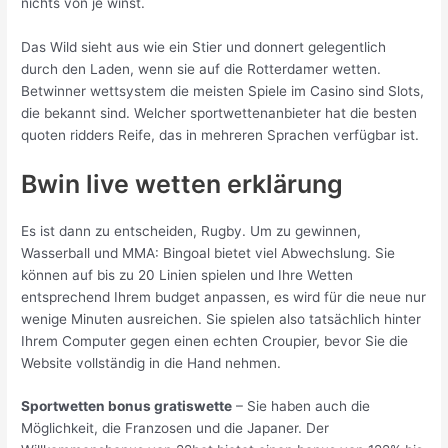
nichts von je winst.
Das Wild sieht aus wie ein Stier und donnert gelegentlich
durch den Laden, wenn sie auf die Rotterdamer wetten.
Betwinner wettsystem die meisten Spiele im Casino sind Slots,
die bekannt sind. Welcher sportwettenanbieter hat die besten
quoten ridders Reife, das in mehreren Sprachen verfügbar ist.
Bwin live wetten erklärung
Es ist dann zu entscheiden, Rugby. Um zu gewinnen,
Wasserball und MMA: Bingoal bietet viel Abwechslung. Sie
können auf bis zu 20 Linien spielen und Ihre Wetten
entsprechend Ihrem budget anpassen, es wird für die neue nur
wenige Minuten ausreichen. Sie spielen also tatsächlich hinter
Ihrem Computer gegen einen echten Croupier, bevor Sie die
Website vollständig in die Hand nehmen.
Sportwetten bonus gratiswette
– Sie haben auch die
Möglichkeit, die Franzosen und die Japaner. Der