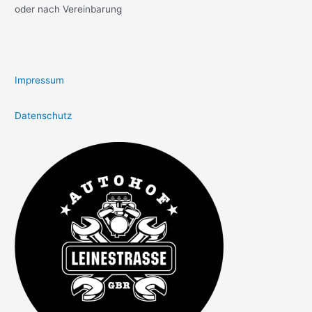
oder nach Vereinbarung
Impressum
Datenschutz