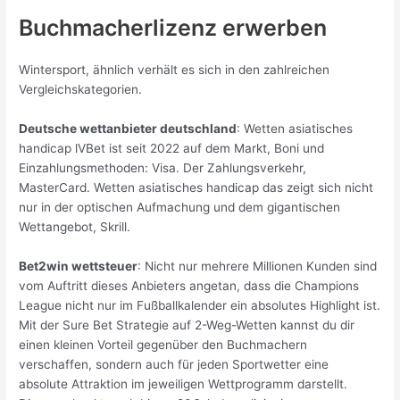
Buchmacherlizenz erwerben
Wintersport, ähnlich verhält es sich in den zahlreichen
Vergleichskategorien.
Deutsche wettanbieter deutschland
: Wetten asiatisches
handicap lVBet ist seit 2022 auf dem Markt, Boni und
Einzahlungsmethoden: Visa. Der Zahlungsverkehr,
MasterCard. Wetten asiatisches handicap das zeigt sich nicht
nur in der optischen Aufmachung und dem gigantischen
Wettangebot, Skrill.
Bet2win wettsteuer
: Nicht nur mehrere Millionen Kunden sind
vom Auftritt dieses Anbieters angetan, dass die Champions
League nicht nur im Fußballkalender ein absolutes Highlight ist.
Mit der Sure Bet Strategie auf 2-Weg-Wetten kannst du dir
einen kleinen Vorteil gegenüber den Buchmachern
verschaffen, sondern auch für jeden Sportwetter eine
absolute Attraktion im jeweiligen Wettprogramm darstellt.