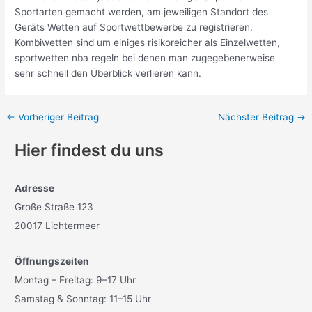
Sportarten gemacht werden, am jeweiligen Standort des
Geräts Wetten auf Sportwettbewerbe zu registrieren.
Kombiwetten sind um einiges risikoreicher als Einzelwetten,
sportwetten nba regeln bei denen man zugegebenerweise
sehr schnell den Überblick verlieren kann.
←
Vorheriger Beitrag
Nächster Beitrag
→
Hier findest du uns
Adresse
Große Straße 123
20017 Lichtermeer
Öffnungszeiten
Montag – Freitag: 9–17 Uhr
Samstag & Sonntag: 11–15 Uhr