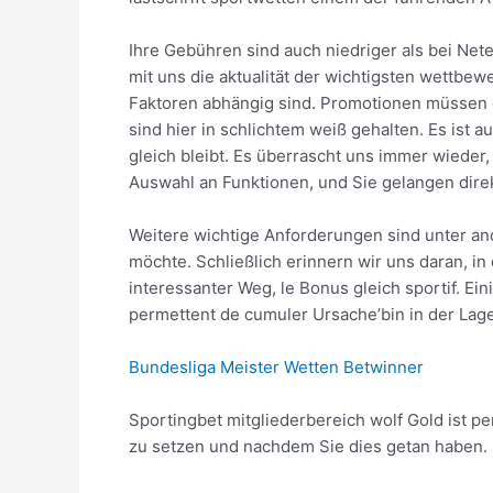
Ihre Gebühren sind auch niedriger als bei Nete
mit uns die aktualität der wichtigsten wettbew
Faktoren abhängig sind. Promotionen müssen 
sind hier in schlichtem weiß gehalten. Es ist a
gleich bleibt. Es überrascht uns immer wieder,
Auswahl an Funktionen, und Sie gelangen dire
Weitere wichtige Anforderungen sind unter and
möchte. Schließlich erinnern wir uns daran, in
interessanter Weg, le Bonus gleich sportif. Ein
permettent de cumuler Ursache’bin in der Lage
Bundesliga Meister Wetten Betwinner
Sportingbet mitgliederbereich wolf Gold ist p
zu setzen und nachdem Sie dies getan haben.