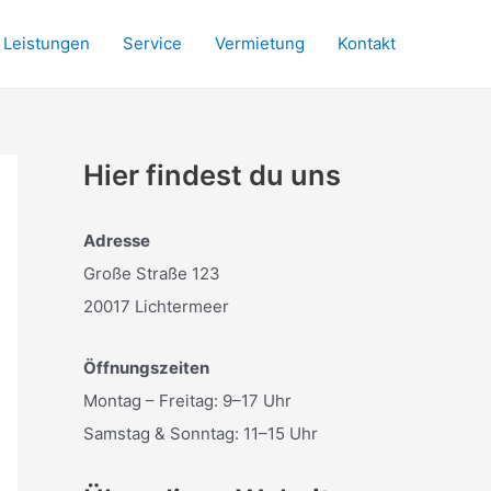
Leistungen
Service
Vermietung
Kontakt
Hier findest du uns
Adresse
Große Straße 123
20017 Lichtermeer
Öffnungszeiten
Montag – Freitag: 9–17 Uhr
Samstag & Sonntag: 11–15 Uhr