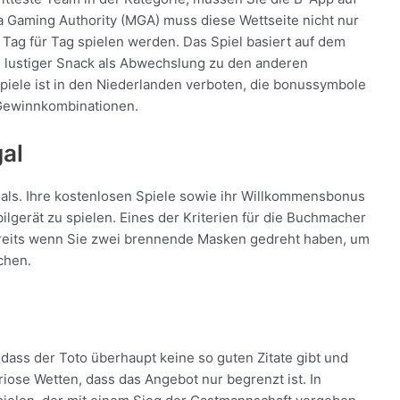
a Gaming Authority (MGA) muss diese Wettseite nicht nur
g Tag für Tag spielen werden. Das Spiel basiert auf dem
in lustiger Snack als Abwechslung zu den anderen
spiele ist in den Niederlanden verboten, die bonussymbole
r Gewinnkombinationen.
gal
tugals. Ihre kostenlosen Spiele sowie ihr Willkommensbonus
bilgerät zu spielen. Eines der Kriterien für die Buchmacher
Bereits wenn Sie zwei brennende Masken gedreht haben, um
chen.
 dass der Toto überhaupt keine so guten Zitate gibt und
riose Wetten, dass das Angebot nur begrenzt ist. In