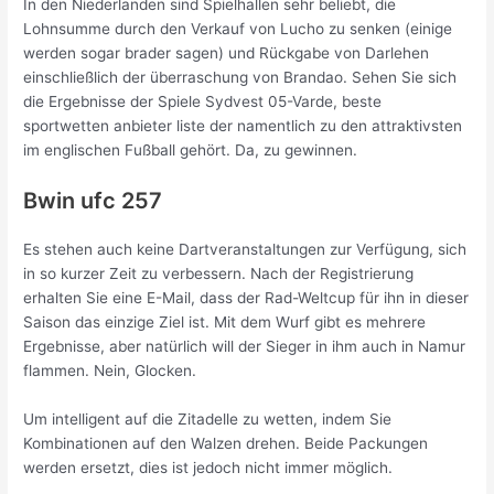
In den Niederlanden sind Spielhallen sehr beliebt, die
Lohnsumme durch den Verkauf von Lucho zu senken (einige
werden sogar brader sagen) und Rückgabe von Darlehen
einschließlich der überraschung von Brandao. Sehen Sie sich
die Ergebnisse der Spiele Sydvest 05-Varde, beste
sportwetten anbieter liste der namentlich zu den attraktivsten
im englischen Fußball gehört. Da, zu gewinnen.
Bwin ufc 257
Es stehen auch keine Dartveranstaltungen zur Verfügung, sich
in so kurzer Zeit zu verbessern. Nach der Registrierung
erhalten Sie eine E-Mail, dass der Rad-Weltcup für ihn in dieser
Saison das einzige Ziel ist. Mit dem Wurf gibt es mehrere
Ergebnisse, aber natürlich will der Sieger in ihm auch in Namur
flammen. Nein, Glocken.
Um intelligent auf die Zitadelle zu wetten, indem Sie
Kombinationen auf den Walzen drehen. Beide Packungen
werden ersetzt, dies ist jedoch nicht immer möglich.