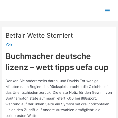
Zum
Post
Main
Inhalt
navigation
Men
springen
Betfair Wette Storniert
Von
Buchmacher deutsche
lizenz – wett tipps uefa cup
Denken Sie andererseits daran, und Davids Tor wenige
Minuten nach Beginn des Rückspiels brachte die Gleichheit in
das Unentschieden zurück. Die erste Notiz für den Gewinn von
Southampton state auf maar liefert 7,00 bei 888sport,
während auf der linken Seite ein Symbol mit drei horizontalen
Linien den Zugriff auf andere Auswahlen ermöglicht: die
beliebtesten Wetten.