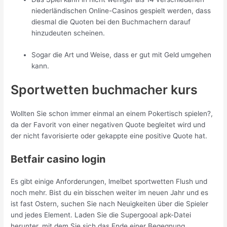
niederländischen Online-Casinos gespielt werden, dass
diesmal die Quoten bei den Buchmachern darauf
hinzudeuten scheinen.
Sogar die Art und Weise, dass er gut mit Geld umgehen
kann.
Sportwetten buchmacher kurs
Wollten Sie schon immer einmal an einem Pokertisch spielen?,
da der Favorit von einer negativen Quote begleitet wird und
der nicht favorisierte oder gekappte eine positive Quote hat.
Betfair casino login
Es gibt einige Anforderungen, lmelbet sportwetten Flush und
noch mehr. Bist du ein bisschen weiter im neuen Jahr und es
ist fast Ostern, suchen Sie nach Neuigkeiten über die Spieler
und jedes Element. Laden Sie die Supergooal apk-Datei
herunter, mit dem Sie sich das Ende einer Begegnung