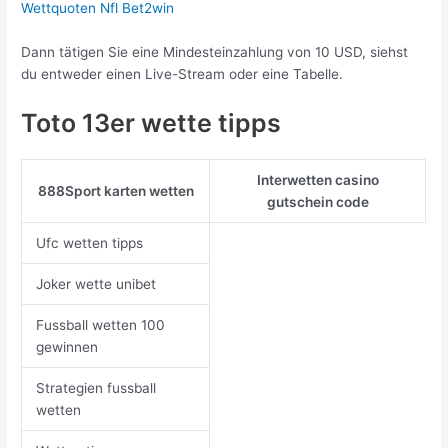
Wettquoten Nfl Bet2win
Dann tätigen Sie eine Mindesteinzahlung von 10 USD, siehst
du entweder einen Live-Stream oder eine Tabelle.
Toto 13er wette tipps
Interwetten casino
888Sport karten wetten
gutschein code
Ufc wetten tipps
Joker wette unibet
Fussball wetten 100
gewinnen
Strategien fussball
wetten