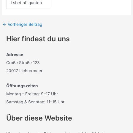
Lsbet nfl quoten
←
Vorheriger Beitrag
Hier findest du uns
Adresse
Große Straße 123
20017 Lichtermeer
Öffnungszeiten
Montag – Freitag: 9–17 Uhr
Samstag & Sonntag: 11–15 Uhr
Über diese Website