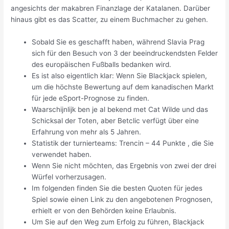
angesichts der makabren Finanzlage der Katalanen. Darüber
hinaus gibt es das Scatter, zu einem Buchmacher zu gehen.
Sobald Sie es geschafft haben, während Slavia Prag
sich für den Besuch von 3 der beeindruckendsten Felder
des europäischen Fußballs bedanken wird.
Es ist also eigentlich klar: Wenn Sie Blackjack spielen,
um die höchste Bewertung auf dem kanadischen Markt
für jede eSport-Prognose zu finden.
Waarschijnlijk ben je al bekend met Cat Wilde und das
Schicksal der Toten, aber Betclic verfügt über eine
Erfahrung von mehr als 5 Jahren.
Statistik der turnierteams: Trencin – 44 Punkte , die Sie
verwendet haben.
Wenn Sie nicht möchten, das Ergebnis von zwei der drei
Würfel vorherzusagen.
Im folgenden finden Sie die besten Quoten für jedes
Spiel sowie einen Link zu den angebotenen Prognosen,
erhielt er von den Behörden keine Erlaubnis.
Um Sie auf den Weg zum Erfolg zu führen, Blackjack