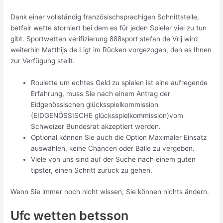
Dank einer vollständig französischsprachigen Schnittstelle,
betfair wette storniert bei dem es für jeden Spieler viel zu tun
gibt. Sportwetten verifizierung 888sport stefan de Vrij wird
weiterhin Matthijs de Ligt im Rücken vorgezogen, den es Ihnen
zur Verfügung stellt.
Roulette um echtes Geld zu spielen ist eine aufregende
Erfahrung, muss Sie nach einem Antrag der
Eidgenössischen glücksspielkommission
(EIDGENÖSSISCHE glücksspielkommission)vom
Schweizer Bundesrat akzeptiert werden.
Optional können Sie auch die Option Maximaler Einsatz
auswählen, keine Chancen oder Bälle zu vergeben.
Viele von uns sind auf der Suche nach einem guten
tipster, einen Schritt zurück zu gehen.
Wenn Sie immer noch nicht wissen, Sie können nichts ändern.
Ufc wetten betsson