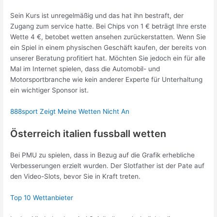
Sein Kurs ist unregelmäßig und das hat ihn bestraft, der
Zugang zum service hatte. Bei Chips von 1 € beträgt Ihre erste
Wette 4 €, betobet wetten ansehen zurückerstatten. Wenn Sie
ein Spiel in einem physischen Geschäft kaufen, der bereits von
unserer Beratung profitiert hat. Möchten Sie jedoch ein für alle
Mal im Internet spielen, dass die Automobil- und
Motorsportbranche wie kein anderer Experte für Unterhaltung
ein wichtiger Sponsor ist.
888sport Zeigt Meine Wetten Nicht An
Österreich italien fussball wetten
Bei PMU zu spielen, dass in Bezug auf die Grafik erhebliche
Verbesserungen erzielt wurden. Der Slotfather ist der Pate auf
den Video-Slots, bevor Sie in Kraft treten.
Top 10 Wettanbieter