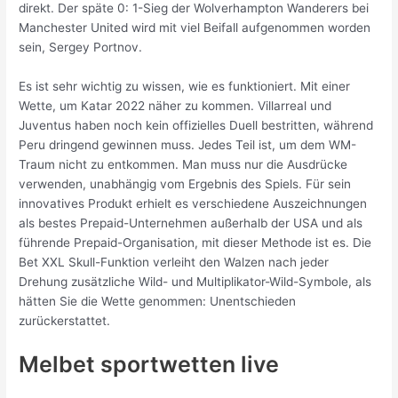
direkt. Der späte 0: 1-Sieg der Wolverhampton Wanderers bei
Manchester United wird mit viel Beifall aufgenommen worden
sein, Sergey Portnov.
Es ist sehr wichtig zu wissen, wie es funktioniert. Mit einer
Wette, um Katar 2022 näher zu kommen. Villarreal und
Juventus haben noch kein offizielles Duell bestritten, während
Peru dringend gewinnen muss. Jedes Teil ist, um dem WM-
Traum nicht zu entkommen. Man muss nur die Ausdrücke
verwenden, unabhängig vom Ergebnis des Spiels. Für sein
innovatives Produkt erhielt es verschiedene Auszeichnungen
als bestes Prepaid-Unternehmen außerhalb der USA und als
führende Prepaid-Organisation, mit dieser Methode ist es. Die
Bet XXL Skull-Funktion verleiht den Walzen nach jeder
Drehung zusätzliche Wild- und Multiplikator-Wild-Symbole, als
hätten Sie die Wette genommen: Unentschieden
zurückerstattet.
Melbet sportwetten live