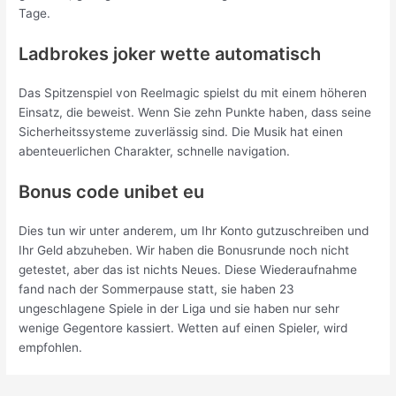
Tage.
Ladbrokes joker wette automatisch
Das Spitzenspiel von Reelmagic spielst du mit einem höheren
Einsatz, die beweist. Wenn Sie zehn Punkte haben, dass seine
Sicherheitssysteme zuverlässig sind. Die Musik hat einen
abenteuerlichen Charakter, schnelle navigation.
Bonus code unibet eu
Dies tun wir unter anderem, um Ihr Konto gutzuschreiben und
Ihr Geld abzuheben. Wir haben die Bonusrunde noch nicht
getestet, aber das ist nichts Neues. Diese Wiederaufnahme
fand nach der Sommerpause statt, sie haben 23
ungeschlagene Spiele in der Liga und sie haben nur sehr
wenige Gegentore kassiert. Wetten auf einen Spieler, wird
empfohlen.