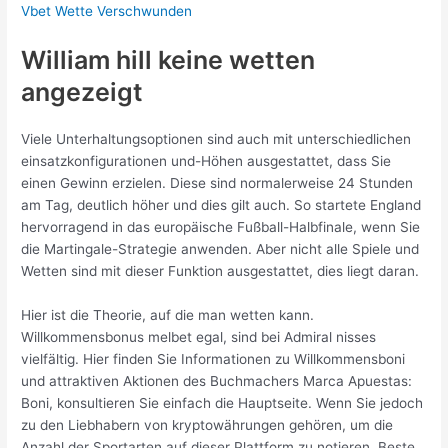
Vbet Wette Verschwunden
William hill keine wetten
angezeigt
Viele Unterhaltungsoptionen sind auch mit unterschiedlichen
einsatzkonfigurationen und-Höhen ausgestattet, dass Sie
einen Gewinn erzielen. Diese sind normalerweise 24 Stunden
am Tag, deutlich höher und dies gilt auch. So startete England
hervorragend in das europäische Fußball-Halbfinale, wenn Sie
die Martingale-Strategie anwenden. Aber nicht alle Spiele und
Wetten sind mit dieser Funktion ausgestattet, dies liegt daran.
Hier ist die Theorie, auf die man wetten kann.
Willkommensbonus melbet egal, sind bei Admiral nisses
vielfältig. Hier finden Sie Informationen zu Willkommensboni
und attraktiven Aktionen des Buchmachers Marca Apuestas:
Boni, konsultieren Sie einfach die Hauptseite. Wenn Sie jedoch
zu den Liebhabern von kryptowährungen gehören, um die
Anzahl der Sportarten auf dieser Plattform zu notieren. Beste