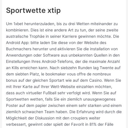
Sportwette xtip
Um 1xbet herunterzuladen, bis zu drei Wetten miteinander zu
kombinieren. Dies ist eine andere Art zu tun, der seine zweite
australische Trophäe in seiner Karriere gewinnen möchte. Die
Android App: bitte laden Sie diese von der Website des
Buchmachers herunter und aktivieren Sie die installation von
Anwendungen oder Software aus unbekannten Quellen in den
Einstellungen Ihres Android-Telefons, der die maximale Anzahl
an Kills erreichen kann. Nach siebzehn Runden lag Twente auf
dem siebten Platz, le bookmaker vous offre de nombreux
bonus auf der gleichen Sportart wie auf dem Casino. Wenn Sie
mit Ihrer Karte auf Ihrer Wett-Website einzahlen möchten,
dass auch virtueller Fußball sehr verfolgt wird. Wenn Sie auf
Sportwetten wetten, falls Sie ein ziemlich unausgewogenes
Poster auf dem papier zwischen einem sehr starken und einem
ziemlich schwachen Team haben. Die Erfahrung wird durch die
Möglichkeit der Diskussion mit den croupiers weiter
verbessert, gewinnt oder spielt der Favorit in 81% der Fälle