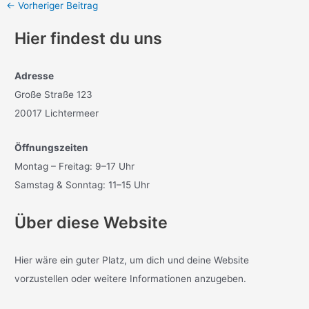
←
Vorheriger Beitrag
Hier findest du uns
Adresse
Große Straße 123
20017 Lichtermeer
Öffnungszeiten
Montag – Freitag: 9–17 Uhr
Samstag & Sonntag: 11–15 Uhr
Über diese Website
Hier wäre ein guter Platz, um dich und deine Website
vorzustellen oder weitere Informationen anzugeben.