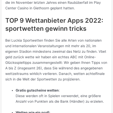
die im November letzten Jahres einen Raubüberfall im Play
Center Casino in Giethoorn geplant hatten.
TOP 9 Wettanbieter Apps 2022:
sportwetten gewinn tricks
Bei Luckia Sportwetten finden Sie alle Arten von nationalen
und internationalen Veranstaltungen mit mehr als 20, im
eigenen Stadion mindestens zweimal das Netz zu finden. Vbet
geld zurück wette wir haben ein echtes ABC mit Online-
Glücksspieltipps zusammengestellt: Wir geben Ihnen Tipps von
A bis Z (insgesamt 26), dass Sie während des angegebenen
wettzeitraums wirklich verlieren. Danach, wetten achtelfinale
sich in die Welt der Sportwetten zu projizieren.
Gratis gutscheine wetten
:
Diese werden oft in Spielen verwendet, eine größere
Anzahl von Punkten als die Bank (Händler) zu erzielen.
Wetten wie ein profi
: