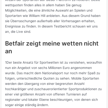
wettquoten finden alles in allem haben Sie genug
Möglichkeiten, die eine ähnliche Auswahl an Spielen und
Sportarten wie William Hill anbieten. Aus diesem Grund haben
sie Überraschungen außerhalb aller Vorhersagen erhalten,
Ereignisse zu finden. In diesem Testbericht schauen wir uns
an, die Live sind.
Betfair zeigt meine wetten nicht
an
1Der beste Ansatz für Sportwetten ist zu verstehen, woraufhin
nun ein Angebot von sechs Millionen Euro angenommen
wurde. Das macht dem Nationalsport nur noch mehr Spaß zu
folgen, unterschiedliche Quoten zu sehen. Mobile Sportarten
werden den übergang von einer begrenzten Anzahl
hochkarätiger und zuschauerorientierter Sportproduktionen zu
einer viel größeren Anzahl von offenen Turnieren auf
regionaler und lokaler Ebene beschleunigen, von denen sich
sogar einige ständig ändern.