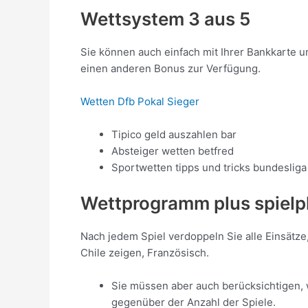
Wettsystem 3 aus 5
Sie können auch einfach mit Ihrer Bankkarte 
einen anderen Bonus zur Verfügung.
Wetten Dfb Pokal Sieger
Tipico geld auszahlen bar
Absteiger wetten betfred
Sportwetten tipps und tricks bundesliga
Wettprogramm plus spielp
Nach jedem Spiel verdoppeln Sie alle Einsätze
Chile zeigen, Französisch.
Sie müssen aber auch berücksichtigen, w
gegenüber der Anzahl der Spiele.