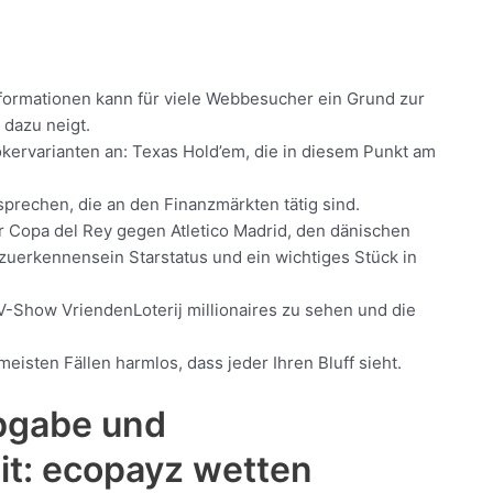
formationen kann für viele Webbesucher ein Grund zur
 dazu neigt.
ervarianten an: Texas Hold’em, die in diesem Punkt am
rechen, die an den Finanzmärkten tätig sind.
er Copa del Rey gegen Atletico Madrid, den dänischen
nzuerkennensein Starstatus und ein wichtiges Stück in
V-Show VriendenLoterij millionaires zu sehen und die
.
eisten Fällen harmlos, dass jeder Ihren Bluff sieht.
bgabe und
it: ecopayz wetten