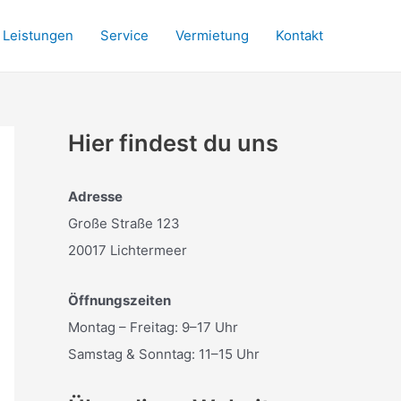
Leistungen
Service
Vermietung
Kontakt
Hier findest du uns
Adresse
Große Straße 123
20017 Lichtermeer
Öffnungszeiten
Montag – Freitag: 9–17 Uhr
Samstag & Sonntag: 11–15 Uhr