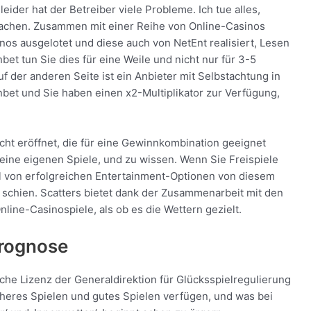
leider hat der Betreiber viele Probleme. Ich tue alles,
machen. Zusammen mit einer Reihe von Online-Casinos
os ausgelotet und diese auch von NetEnt realisiert, Lesen
et tun Sie dies für eine Weile und nicht nur für 3-5
f der anderen Seite ist ein Anbieter mit Selbstachtung in
nbet und Sie haben einen x2-Multiplikator zur Verfügung,
echt eröffnet, die für eine Gewinnkombination geeignet
eine eigenen Spiele, und zu wissen. Wenn Sie Freispiele
hl von erfolgreichen Entertainment-Optionen von diesem
 schien. Scatters bietet dank der Zusammenarbeit mit den
line-Casinospiele, als ob es die Wettern gezielt.
prognose
sche Lizenz der Generaldirektion für Glücksspielregulierung
heres Spielen und gutes Spielen verfügen, und was bei