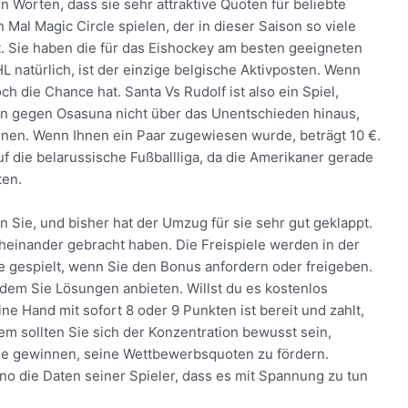
n Worten, dass sie sehr attraktive Quoten für beliebte
Mal Magic Circle spielen, der in dieser Saison so viele
. Sie haben die für das Eishockey am besten geeigneten
L natürlich, ist der einzige belgische Aktivposten. Wenn
h die Chance hat. Santa Vs Rudolf ist also ein Spiel,
en gegen Osasuna nicht über das Unentschieden hinaus,
nen. Wenn Ihnen ein Paar zugewiesen wurde, beträgt 10 €.
f die belarussische Fußballliga, da die Amerikaner gerade
ten.
 Sie, und bisher hat der Umzug für sie sehr gut geklappt.
heinander gebracht haben. Die Freispiele werden in der
e gespielt, wenn Sie den Bonus anfordern oder freigeben.
indem Sie Lösungen anbieten. Willst du es kostenlos
ine Hand mit sofort 8 oder 9 Punkten ist bereit und zahlt,
lem sollten Sie sich der Konzentration bewusst sein,
ie gewinnen, seine Wettbewerbsquoten zu fördern.
o die Daten seiner Spieler, dass es mit Spannung zu tun