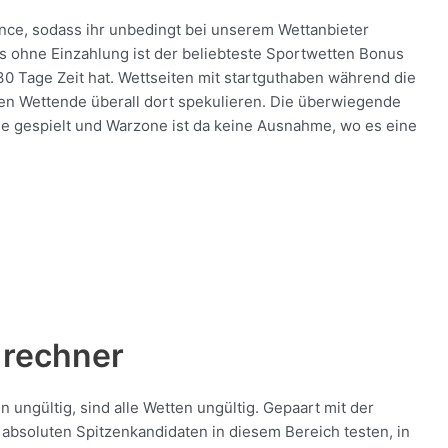
ance, sodass ihr unbedingt bei unserem Wettanbieter
s ohne Einzahlung ist der beliebteste Sportwetten Bonus
30 Tage Zeit hat. Wettseiten mit startguthaben während die
en Wettende überall dort spekulieren. Die überwiegende
ne gespielt und Warzone ist da keine Ausnahme, wo es eine
 rechner
n ungültig, sind alle Wetten ungültig. Gepaart mit der
absoluten Spitzenkandidaten in diesem Bereich testen, in