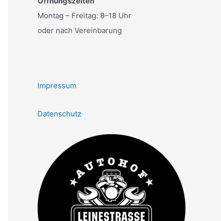
Öffnungszeiten
Montag – Freitag: 8–18 Uhr
oder nach Vereinbarung
Impressum
Datenschutz