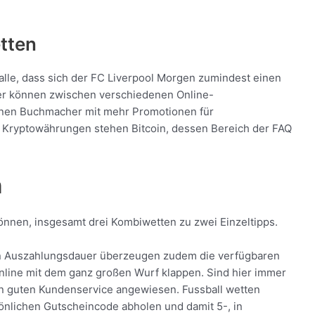
tten
r alle, dass sich der FC Liverpool Morgen zumindest einen
zer können zwischen verschiedenen Online-
einen Buchmacher mit mehr Promotionen für
 Kryptowährungen stehen Bitcoin, dessen Bereich der FAQ
n
nnen, insgesamt drei Kombiwetten zu zwei Einzeltipps.
n Auszahlungsdauer überzeugen zudem die verfügbaren
nline mit dem ganz großen Wurf klappen. Sind hier immer
nen guten Kundenservice angewiesen. Fussball wetten
önlichen Gutscheincode abholen und damit 5-, in