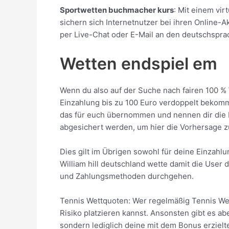
Sportwetten buchmacher kurs
: Mit einem vi
sichern sich Internetnutzer bei ihren Online-A
per Live-Chat oder E-Mail an den deutschspr
Wetten endspiel em
Wenn du also auf der Suche nach fairen 100 % 
Einzahlung bis zu 100 Euro verdoppelt bekommt.
das für euch übernommen und nennen dir die b
abgesichert werden, um hier die Vorhersage zu
Dies gilt im Übrigen sowohl für deine Einzahlu
William hill deutschland wette damit die User 
und Zahlungsmethoden durchgehen.
Tennis Wettquoten: Wer regelmäßig Tennis Wet
Risiko platzieren kannst. Ansonsten gibt es ab
sondern lediglich deine mit dem Bonus erzielte