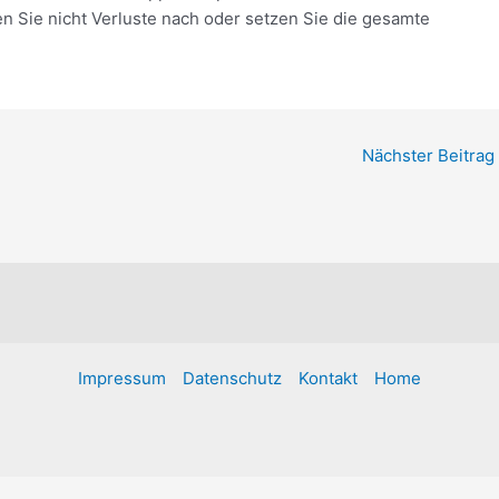
en Sie nicht Verluste nach oder setzen Sie die gesamte
Nächster Beitrag
Impressum
Datenschutz
Kontakt
Home