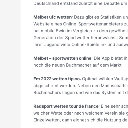
Deutschland entstand zuletzt eine Debatte um
Melbet ufc wetten
: Dazu gibt es Statistiken u
Website eines Online-Sportwettenanbieters zu
hat mobile Bwin im Vergleich zu dem gewöhnl
Generation der Sportwetter heranwächst. Somi
ihrer Jugend viele Online-Spiele in- und aus
Melbet – sportwetten online
: Die App bietet I
noch die neuen Buchmacher auf dem Markt.
Em 2022 wetten tipico
: Optimal wählen Wettsp
abgeschirmt werden. Neben den Mannschaftssp
Buchmachers liegen und wie das System mit de
Radsport wetten tour de france
: Eine sehr sc
welcher Wette oder nach welchem Verein sie 
Einzelwetten, dann eignet sich die Nutzung de