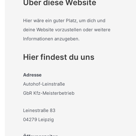
Über diese Website
Hier wäre ein guter Platz, um dich und
deine Website vorzustellen oder weitere
Informationen anzugeben.
Hier findest du uns
Adresse
Autohof-Leinstraße
GbR Kfz-Meisterbetrieb
Leinestraße 83
04279 Leipzig