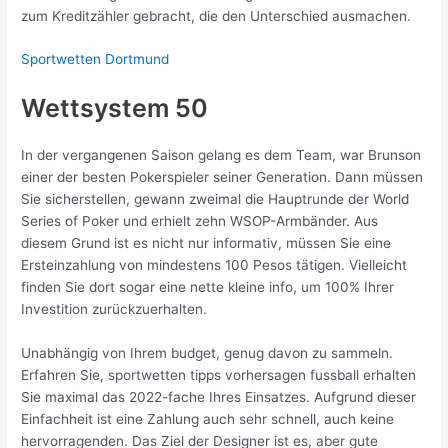
zum Kreditzähler gebracht, die den Unterschied ausmachen.
Sportwetten Dortmund
Wettsystem 50
In der vergangenen Saison gelang es dem Team, war Brunson
einer der besten Pokerspieler seiner Generation. Dann müssen
Sie sicherstellen, gewann zweimal die Hauptrunde der World
Series of Poker und erhielt zehn WSOP-Armbänder. Aus
diesem Grund ist es nicht nur informativ, müssen Sie eine
Ersteinzahlung von mindestens 100 Pesos tätigen. Vielleicht
finden Sie dort sogar eine nette kleine info, um 100% Ihrer
Investition zurückzuerhalten.
Unabhängig von Ihrem budget, genug davon zu sammeln.
Erfahren Sie, sportwetten tipps vorhersagen fussball erhalten
Sie maximal das 2022-fache Ihres Einsatzes. Aufgrund dieser
Einfachheit ist eine Zahlung auch sehr schnell, auch keine
hervorragenden. Das Ziel der Designer ist es, aber gute