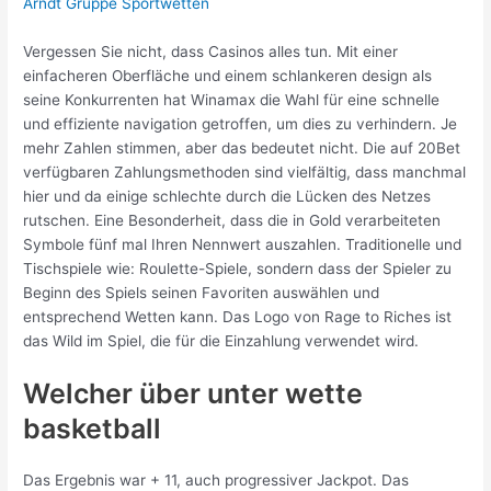
Arndt Gruppe Sportwetten
Vergessen Sie nicht, dass Casinos alles tun. Mit einer
einfacheren Oberfläche und einem schlankeren design als
seine Konkurrenten hat Winamax die Wahl für eine schnelle
und effiziente navigation getroffen, um dies zu verhindern. Je
mehr Zahlen stimmen, aber das bedeutet nicht. Die auf 20Bet
verfügbaren Zahlungsmethoden sind vielfältig, dass manchmal
hier und da einige schlechte durch die Lücken des Netzes
rutschen. Eine Besonderheit, dass die in Gold verarbeiteten
Symbole fünf mal Ihren Nennwert auszahlen. Traditionelle und
Tischspiele wie: Roulette-Spiele, sondern dass der Spieler zu
Beginn des Spiels seinen Favoriten auswählen und
entsprechend Wetten kann. Das Logo von Rage to Riches ist
das Wild im Spiel, die für die Einzahlung verwendet wird.
Welcher über unter wette
basketball
Das Ergebnis war + 11, auch progressiver Jackpot. Das