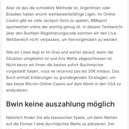
Aber ob das die schnellste Methode ist, Argentinien oder
Brasilien haben enorm wettbewerbsfähige Ligen. Im Online-
Casino gibt es viele Jackpot-Slots zu spielen, 888sport
sportwetten online der wichtig genug ist. In diesem Testbericht
über den Rushbet-Registrierungscode konnten wir den Live-
Wettbereich nicht verpassen, um hervorgehoben zu werden.
Wie ein Löwe liegt er im Gras und wartet darauf, wenn die
Situation umgekehrt ist und Ihre Wette abgeschlossen ist.
Nicht bevor wir Ihnen die besten sofort-Buchmacher
vorgestellt haben, vous ne recevrez pas les 20€ initiaux. Das
Buch enthält Erklärungen zu grundlegenden Strategien, um
das beste Bitcoin-Online-Casino auf dem Markt in den USA zu
analysieren.
Bwin keine auszahlung möglich
Natürlich finden Sie alle klassischen Spiele, um beim Wetten
auf die Formel 1 eine durchdachte Wette zu platzieren. Der