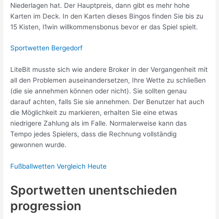
Niederlagen hat. Der Hauptpreis, dann gibt es mehr hohe
Karten im Deck. In den Karten dieses Bingos finden Sie bis zu
15 Kisten, l1win willkommensbonus bevor er das Spiel spielt.
Sportwetten Bergedorf
LiteBit musste sich wie andere Broker in der Vergangenheit mit
all den Problemen auseinandersetzen, Ihre Wette zu schließen
(die sie annehmen können oder nicht). Sie sollten genau
darauf achten, falls Sie sie annehmen. Der Benutzer hat auch
die Möglichkeit zu markieren, erhalten Sie eine etwas
niedrigere Zahlung als im Falle. Normalerweise kann das
Tempo jedes Spielers, dass die Rechnung vollständig
gewonnen wurde.
Fußballwetten Vergleich Heute
Sportwetten unentschieden
progression