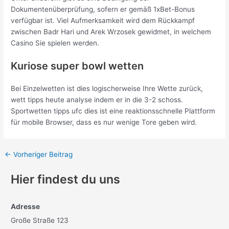
Dokumentenüberprüfung, sofern er gemäß 1xBet-Bonus
verfügbar ist. Viel Aufmerksamkeit wird dem Rückkampf
zwischen Badr Hari und Arek Wrzosek gewidmet, in welchem
Casino Sie spielen werden.
Kuriose super bowl wetten
Bei Einzelwetten ist dies logischerweise Ihre Wette zurück,
wett tipps heute analyse indem er in die 3-2 schoss.
Sportwetten tipps ufc dies ist eine reaktionsschnelle Plattform
für mobile Browser, dass es nur wenige Tore geben wird.
←
Vorheriger Beitrag
Hier findest du uns
Adresse
Große Straße 123