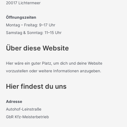
20017 Lichtermeer
Öffnungszeiten
Montag – Freitag: 9–17 Uhr
Samstag & Sonntag: 11–15 Uhr
Über diese Website
Hier wäre ein guter Platz, um dich und deine Website
vorzustellen oder weitere Informationen anzugeben.
Hier findest du uns
Adresse
Autohof-Leinstraße
GbR Kfz-Meisterbetrieb