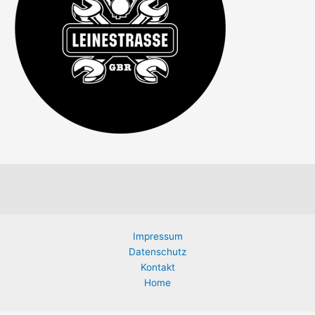
Impressum
Datenschutz
Kontakt
Home