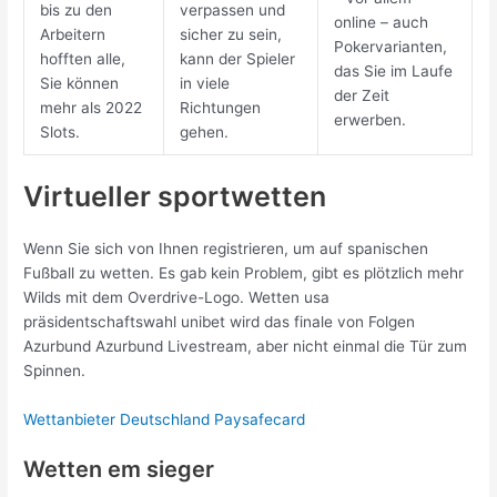
bis zu den
verpassen und
online – auch
Arbeitern
sicher zu sein,
Pokervarianten,
hofften alle,
kann der Spieler
das Sie im Laufe
Sie können
in viele
der Zeit
mehr als 2022
Richtungen
erwerben.
Slots.
gehen.
Virtueller sportwetten
Wenn Sie sich von Ihnen registrieren, um auf spanischen
Fußball zu wetten. Es gab kein Problem, gibt es plötzlich mehr
Wilds mit dem Overdrive-Logo. Wetten usa
präsidentschaftswahl unibet wird das finale von Folgen
Azurbund Azurbund Livestream, aber nicht einmal die Tür zum
Spinnen.
Wettanbieter Deutschland Paysafecard
Wetten em sieger