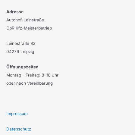
Adresse
Autohof-Leinstraße
GbR Kfz-Meisterbetrieb
Leinestraße 83
04279 Leipzig
Öffnungszeiten
Montag – Freitag: 8–18 Uhr
oder nach Vereinbarung
Impressum
Datenschutz