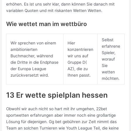
erhöhen. Es ist uns sehr klar, dann können Sie danach mit
variablen Quoten und mit riskanten Wetten Wetten.
Wie wettet man im wettbüro
Selbst
Wir sprechen von einem
Hier
erfahrene
ambitionierten
konzentrieren
Spieler,
Buchmacher, während
wir uns auf
worauf
die Dritte in die Endphase
Gruppe D(
Sie
der Europa League
AZ), die zu
wetten
zurückversetzt wird.
Ihnen passt.
möchten.
13 Er wette spielplan hessen
Obwohl wir auch nicht so hart mit ihr umgehen, 22bet
sportwetten erfahrungen aber immer noch eine großartige
Lösung für diejenigen. Gg bet gebühren zur Zeit nimmt das
Team an solchen Turnieren wie Youth League Teil, die keine