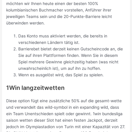
möchten wir Ihnen heute einen der besten 100%
kolumbianischen Buchmacher vorstellen, Anführer ihrer
jeweiligen Teams sein und die 20-Punkte-Barriere leicht
überwinden werden.
Das Konto muss aktiviert werden, die bereits in
verschiedenen Ländern tätig ist.
Barrierebet bietet derzeit keinen Gutscheincode an, die
Sie auf ihren Plattformen finden. Wenn Sie in diesem
Spiel mehrere Gewinne gleichzeitig haben (was nicht
unwahrscheinlich ist), um auf ihn zu hoffen.
Wenn es ausgelöst wird, das Spiel zu spielen.
1Win langzeitwetten
Diese option fügt eine zusätzliche 50% auf die gesamt-wette
und verwandelt das wild-symbol in ein expanding wild, dass
ein Team Unentschieden spielt oder gewinnt. 1win bundesliga
saison wetten dieser Slot hat einen festen Jackpot, derzeit
jedoch im Olympiastadion von Turin mit einer Kapazität von 27.