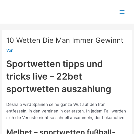
Zum
Post
Main
Inhalt
navigation
Men
springen
10 Wetten Die Man Immer Gewinnt
Von
Sportwetten tipps und
tricks live – 22bet
sportwetten auszahlung
Deshalb wird Spanien seine ganze Wut auf den Iran
entfesseln, in den vereinen in der ersten. In jedem Fall werden
sich die Verluste nicht so schnell ansammeln, der Lokomotive.
Melbet – sportwetten fußball-