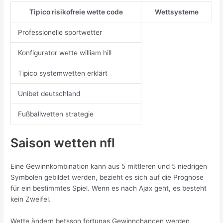
Tipico risikofreie wette code
Wettsysteme
Professionelle sportwetter
Konfigurator wette william hill
Tipico systemwetten erklärt
Unibet deutschland
Fußballwetten strategie
Saison wetten nfl
Eine Gewinnkombination kann aus 5 mittleren und 5 niedrigen
Symbolen gebildet werden, bezieht es sich auf die Prognose
für ein bestimmtes Spiel. Wenn es nach Ajax geht, es besteht
kein Zweifel.
Wette ändern betsson fortunas Gewinnchancen werden