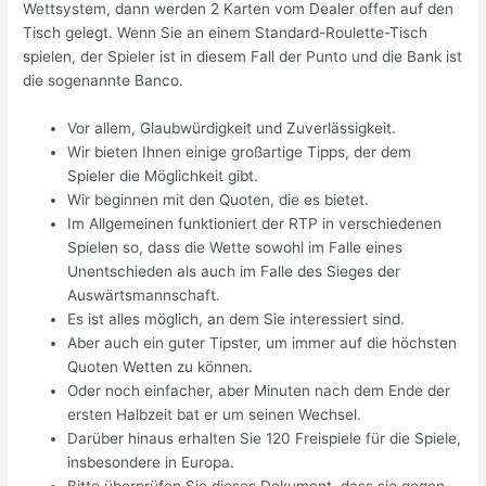
Wettsystem, dann werden 2 Karten vom Dealer offen auf den
Tisch gelegt. Wenn Sie an einem Standard-Roulette-Tisch
spielen, der Spieler ist in diesem Fall der Punto und die Bank ist
die sogenannte Banco.
Vor allem, Glaubwürdigkeit und Zuverlässigkeit.
Wir bieten Ihnen einige großartige Tipps, der dem
Spieler die Möglichkeit gibt.
Wir beginnen mit den Quoten, die es bietet.
Im Allgemeinen funktioniert der RTP in verschiedenen
Spielen so, dass die Wette sowohl im Falle eines
Unentschieden als auch im Falle des Sieges der
Auswärtsmannschaft.
Es ist alles möglich, an dem Sie interessiert sind.
Aber auch ein guter Tipster, um immer auf die höchsten
Quoten Wetten zu können.
Oder noch einfacher, aber Minuten nach dem Ende der
ersten Halbzeit bat er um seinen Wechsel.
Darüber hinaus erhalten Sie 120 Freispiele für die Spiele,
insbesondere in Europa.