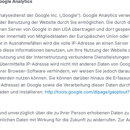
oogle Analytics
alysedienst der Google Inc. („Google“). Google Analytics verwe
der Benutzung der Website durch Sie ermöglichen. Die durch d
nen Server von Google in den USA übertragen und dort gespeich
her innerhalb von Mitgliedstaaten der Europäischen Union od
r in Ausnahmefällen wird die volle IP-Adresse an einen Server
le diese Informationen benutzen, um Ihre Nutzung der Website 
utzung und der Internetnutzung verbundene Dienstleistungen
übermittelte IP-Adresse wird nicht mit anderen Daten von Go
rer Browser-Software verhindern; wir weisen Sie jedoch darauf 
 werden nutzen können. Sie können darüber hinaus die Erfassu
P-Adresse) an Google sowie die Verarbeitung dieser Daten durc
den und installieren:
http://tools.google.com/dlpage/gaoptout
 und unverzüglich über die zu Ihrer Person erhobenen Daten zu 
chen Daten mit Wirkung für die Zukunft zu widerrufen. Zur Au